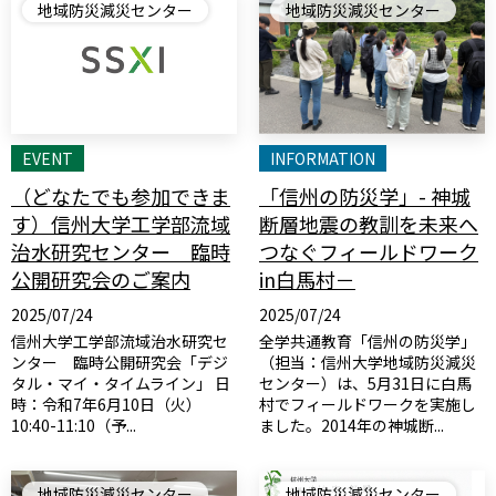
地域防災減災センター
地域防災減災センター
EVENT
INFORMATION
（どなたでも参加できま
「信州の防災学」- 神城
す）信州大学工学部流域
断層地震の教訓を未来へ
治水研究センター 臨時
つなぐフィールドワーク
公開研究会のご案内
in白馬村－
2025/07/24
2025/07/24
信州大学工学部流域治水研究セ
全学共通教育「信州の防災学」
ンター 臨時公開研究会「デジ
（担当：信州大学地域防災減災
タル・マイ・タイムライン」 日
センター）は、5月31日に白馬
時：令和7年6月10日（火）
村でフィールドワークを実施し
10:40-11:10（予...
ました。2014年の神城断...
地域防災減災センター
地域防災減災センター