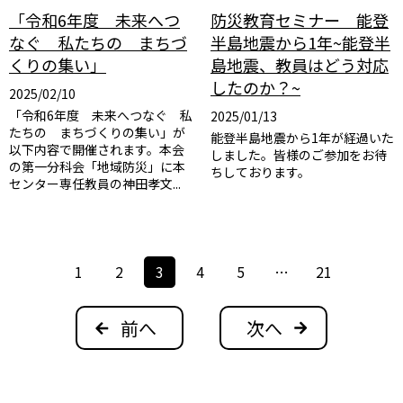
「令和6年度 未来へつ
防災教育セミナー 能登
なぐ 私たちの まちづ
半島地震から1年~能登半
くりの集い」
島地震、教員はどう対応
したのか？~
2025/02/10
「令和6年度 未来へつなぐ 私
2025/01/13
たちの まちづくりの集い」が
能登半島地震から1年が経過いた
以下内容で開催されます。本会
しました。皆様のご参加をお待
の第一分科会「地域防災」に本
ちしております。
センター専任教員の神田孝文...
投
1
2
3
4
5
…
21
稿
ナ
前へ
次へ
ビ
ゲ
ー