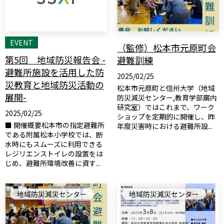
EVENT
（監修）松本市元原町会
第5回 地域防災報告会 -
避難訓練
避難所施設を活用した防
2025/02/25
災教育と地域防災活動の
松本市元原町と信州大学（地域
展開-
防災減災センター,教育学部廣内
研究室）ではこれまで、ワーク
2025/02/25
ショップを定期的に開催し、昨
■ 開催概要松本市の指定避難所
年度災害時における避難所設...
である附属松本小学校では、断
水時にもスムーズに利用できる
レジリエンストイレの設置をは
じめ、避難所環境改善に資す...
地域防災減災センター
地域防災減災センター