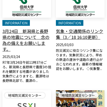
INFORMATION
INFORMATION
3月24日 新潟県と長野
気象・交通関係のリンク
県の地震について 念の
集（3／18 16:10更新）
為の備えをお願いしま
2025/03/03
す。
防災減災に役立つリンク集にな
ります。気象状況により、早め
2025/03/24
の鉄道の運休や道路の通行止が
R7年3月24日午前11時37分ご
おこなわれます。最新の情報確
ろ、新潟県と長野県で震度3の揺
認をお願いします。 ◇気象警...
れを観測する地震がありました
気象庁によりますと、震源地は
長野県北部で、震源の...
地域防災減災センター
地域防災減災センター