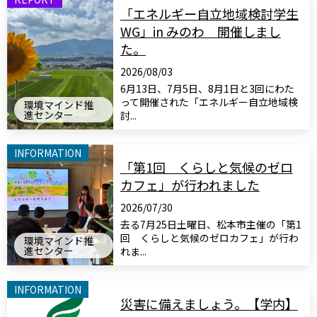
「エネルギー自立地域検討学生
WG」in みのわ 開催しまし
た。
2026/08/03
6月13日、7月5日、8月1日と3回にわた
って開催された「エネルギー自立地域検
環境マインド推
進センター
討...
INFORMATION
「第1回 くらしと気候のゼロ
カフェ」が行われました
2026/07/30
去る7月25日土曜日、松本市主催の「第1
回 くらしと気候のゼロカフェ」が行わ
環境マインド推
進センター
れま...
INFORMATION
災害に備えましょう。【学内】