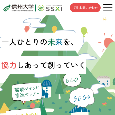
お問い合わせ
一人ひとりの
未
来
を、
協力
しあって
創
っていく