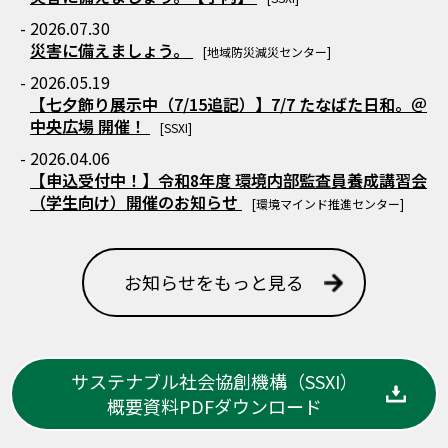
- 2026.07.30
災害に備えましょう。
[地域防災減災センター]
- 2026.05.19
【七夕飾り展示中（7/15追記）】7/7 たなばた日和。＠
中央広場 開催！
[SSXI]
- 2026.04.06
【申込受付中！】令和8年度 環境内部監査員養成講習会
（学生向け）開催のお知らせ
[環境マインド推進センター]
お知らせをもっと見る
サステナブル社会協創機構（SSXI）
概要資料PDFダウンロード