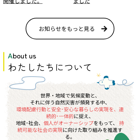
開催しました。
ました
お知らせをもっと見る
About us
わたしたちについて
世界・地域で気候変動と、
それに伴う⾃然災害が頻発する中、
環境配慮⾏動と安全･安⼼な暮らしの実現を、連
続的･⼀体的
に捉え、
地域･社会、
個⼈がオーナーシップ
をもって、
持
続可能な社会の実現
に向けた取り組みを推進す
る。