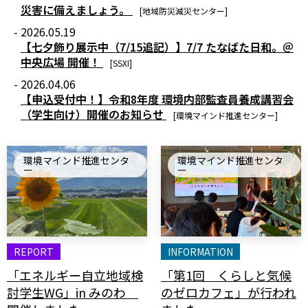
災害に備えましょう。
[地域防災減災センター]
- 2026.05.19
【七夕飾り展示中（7/15追記）】7/7 たなばた日和。＠
中央広場 開催！
[SSXI]
- 2026.04.06
【申込受付中！】令和8年度 環境内部監査員養成講習会
（学生向け）開催のお知らせ
[環境マインド推進センター]
環境マインド推進センタ
環境マインド推進センタ
ー
ー
REPORT
INFORMATION
「エネルギー自立地域検
「第1回 くらしと気候
討学生WG」in みのわ
のゼロカフェ」が行われ