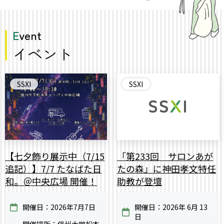
Event
イベント
SSXI
SSXI
【七夕飾り展示中（7/15
「第233回 サロンあが
追記）】7/7 たなばた日
たの森」に神田孝文特任
和。＠中央広場 開催！
助教が登壇
開催日：2026年7月7日
開催日：2026年 6月 13
日
開催場所：信州大学松本