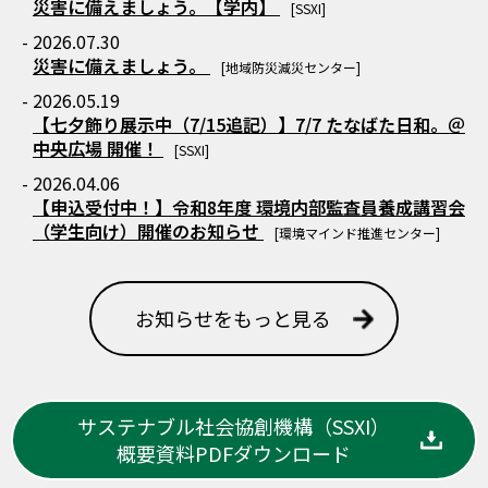
災害に備えましょう。【学内】
[SSXI]
- 2026.07.30
災害に備えましょう。
[地域防災減災センター]
- 2026.05.19
【七夕飾り展示中（7/15追記）】7/7 たなばた日和。＠
中央広場 開催！
[SSXI]
- 2026.04.06
【申込受付中！】令和8年度 環境内部監査員養成講習会
（学生向け）開催のお知らせ
[環境マインド推進センター]
お知らせをもっと見る
サステナブル社会協創機構（SSXI）
概要資料PDFダウンロード