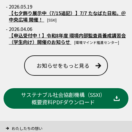
- 2026.05.19
【七夕飾り展示中（7/15追記）】7/7 たなばた日和。＠
中央広場 開催！
[SSXI]
- 2026.04.06
【申込受付中！】令和8年度 環境内部監査員養成講習会
（学生向け）開催のお知らせ
[環境マインド推進センター]
お知らせをもっと見る
サステナブル社会協創機構（SSXI）
概要資料PDFダウンロード
わたしたちの想い