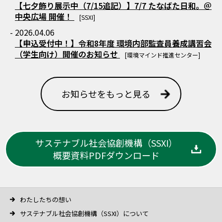
【七夕飾り展示中（7/15追記）】7/7 たなばた日和。＠
中央広場 開催！
[SSXI]
- 2026.04.06
【申込受付中！】令和8年度 環境内部監査員養成講習会
（学生向け）開催のお知らせ
[環境マインド推進センター]
お知らせをもっと見る
サステナブル社会協創機構（SSXI）
概要資料PDFダウンロード
わたしたちの想い
サステナブル社会協創機構（SSXI）について