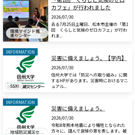
カフェ」が行われました
2026/07/30
去る7月25日土曜日、松本市主催の「第1
回 くらしと気候のゼロカフェ」が行わ
環境マインド推
進センター
れま...
INFORMATION
災害に備えましょう。【学内】
2026/07/30
信州大学では「防災への取り組み」に関
するHPがあります。災害時におけるマニ
SSXI
ュアル...
INFORMATION
災害に備えましょう。
2026/07/30
令和8年熊本地震により犠牲となられた
方々に、謹んで哀悼の意を表します。被
地域防災減災セ