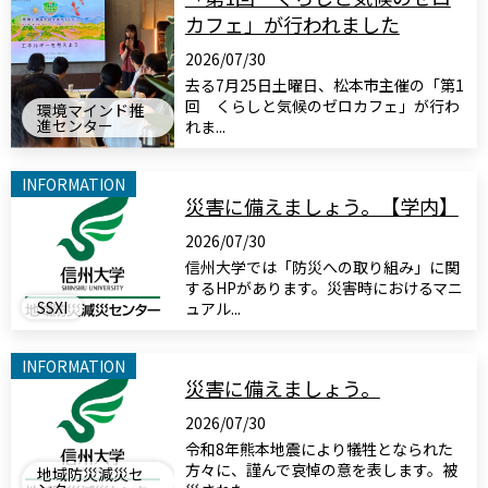
カフェ」が行われました
2026/07/30
去る7月25日土曜日、松本市主催の「第1
回 くらしと気候のゼロカフェ」が行わ
環境マインド推
進センター
れま...
INFORMATION
災害に備えましょう。【学内】
2026/07/30
信州大学では「防災への取り組み」に関
するHPがあります。災害時におけるマニ
SSXI
ュアル...
INFORMATION
災害に備えましょう。
2026/07/30
令和8年熊本地震により犠牲となられた
方々に、謹んで哀悼の意を表します。被
地域防災減災セ