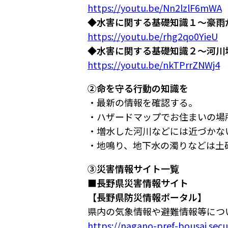
https://youtu.be/Nn2lzlF6mWA
◆水害に関する基礎知識１～豪雨
https://youtu.be/rhg2qo0YieU
◆水害に関する基礎知識２～河川
https://youtu.be/nkTPrrZNWj4
②命を守る行動の知識を
・最新の情報を確認する。
・ハザードマップでお住まいの場
・増水した河川などには近づかな
・地鳴り、地下水の濁りなどは土
③災害情報サイト一覧
■長野県災害情報サイト
【長野県防災情報ポータル】
県内の気象情報や避難情報等につ
https://nagano-pref-bousai.secu