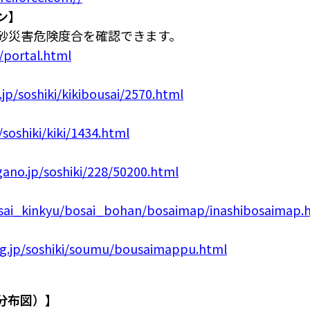
ン】
砂災害危険度合を確認できます。
/portal.html
jp/soshiki/kikibousai/2570.html
soshiki/kiki/1434.html
ano.jp/soshiki/228/50200.html
osai_kinkyu/bosai_bohan/bosaimap/inashibosaimap.
lg.jp/soshiki/soumu/bousaimappu.html
分布図）】