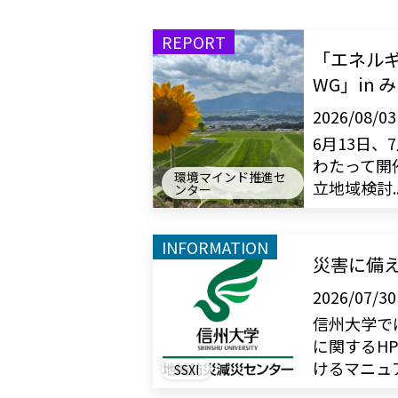
REPORT
「エネル
WG」in
2026/08/03
6月13日、
わたって開
環境マインド推進セ
立地域検討..
ンター
INFORMATION
災害に備
2026/07/30
信州大学で
に関するH
けるマニュアル
SSXI