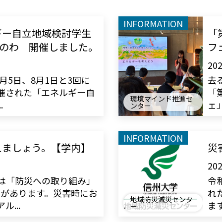
INFORMATION
ギー自立地域検討学生
「
 みのわ 開催しました。
フ
202
7月5日、8月1日と3回に
去
催された「エネルギー自
「
環境マインド推進セ
.
ェ」
ンター
INFORMATION
えましょう。【学内】
災
202
は「防災への取り組み」
令
Pがあります。災害時にお
れ
地域防災減災センタ
...
ます
ー