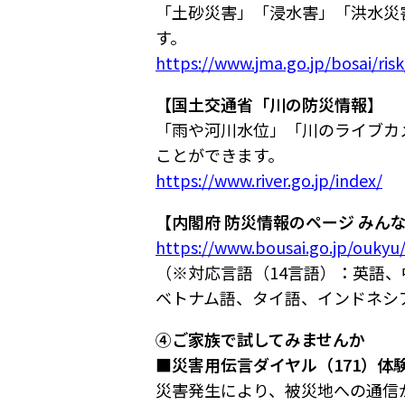
「土砂災害」「浸水害」「洪水災
す。
https://www.jma.go.jp/bosai/ris
【国土交通省「川の防災情報】
「雨や河川水位」「川のライブカ
ことができます。
https://www.river.go.jp/index/
【内閣府 防災情報のページ みん
https://www.bousai.go.jp/oukyu
（※対応言語（14言語）：英語、
ベトナム語、タイ語、インドネシ
④ご家族で試してみませんか
■災害用伝言ダイヤル（171）体
災害発生により、被災地への通信