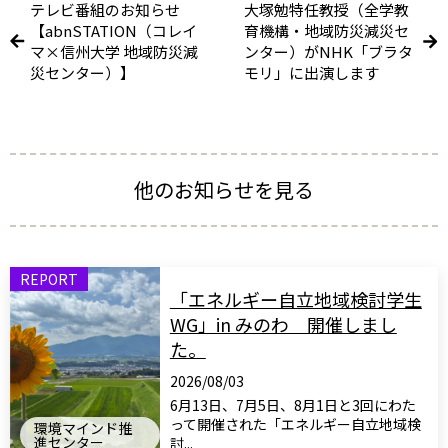
テレビ番組のお知らせ
大塚勉特任教授（全学教
【abnSTATION（コレイ
育機構・地域防災減災セ
マ×信州大学 地域防災減
ンター）がNHK「ブラタ
災センター）】
モリ」に出演します
他のお知らせを見る
REPORT
「エネルギー自立地域検討学生
WG」in みのわ 開催しまし
た。
2026/08/03
6月13日、7月5日、8月1日と3回にわた
って開催された「エネルギー自立地域検
環境マインド推
進センター
討...