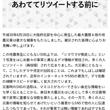
平成30年6月18日に大阪府北部を中心に発生した最大震度６弱の地
震災害は甚大な被害をもたらしました。被災された皆様に心よりお
見舞い申し上げます。
この地震発生にともないSNS上では、「シマウマが脱走した」とい
う写真をはじめ数々の事実と異なるデマ情報が発信され、多くの人
にリツイート（再投稿）されて広まりました。大災害にともなっ
て、こうしたデマや流言が出回ることは、これまでもしばしば確認
されていますが、近年のインターネットやSNSの普及で、デマ拡散
の規模やスピードが著しく拡大されています。
災害時のSNSの活用は、マスコミがカバーできない身近な情報をい
ち早く伝えることから、東日本大震災をはじめとして多くの災害現
場で非常に重要なな役割を果たしました。その一方で、多くの人に
災害の情報を知らせてあげたいという善意からSNSで他の人に伝達
したつもりであっても、それが事実では無い情報であればデマを広