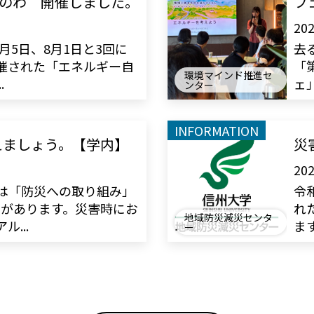
 みのわ 開催しました。
フ
202
7月5日、8月1日と3回に
去
催された「エネルギー自
「
環境マインド推進セ
.
ェ」
ンター
INFORMATION
えましょう。【学内】
災
202
は「防災への取り組み」
令
Pがあります。災害時にお
れ
地域防災減災センタ
...
ます
ー