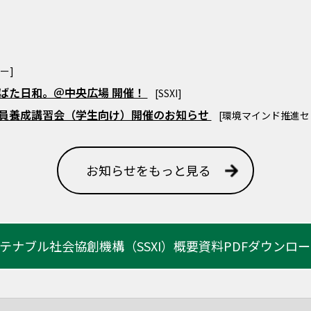
ー]
たなばた日和。＠中央広場 開催！
[SSXI]
査員養成講習会（学生向け）開催のお知らせ
[環境マインド推進セ
お知らせをもっと見る
テナブル社会協創機構（SSXI）
概要資料PDFダウンロ