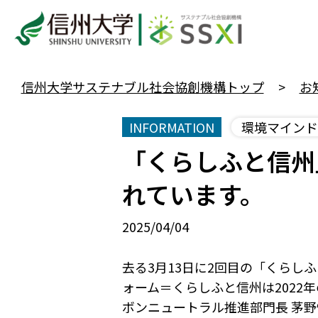
信州大学サステナブル社会協創機構トップ
お
INFORMATION
環境マインド
「くらしふと信州
れています。
2025/04/04
去る3月13日に2回目の「くら
ォーム＝くらしふと信州は2022
ボンニュートラル推進部門長 茅