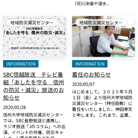
（河川決壊や浸水...
地域防災減災センター
地域防災減災センター
INFORMATION
INFORMATION
SBC信越放送 テレビ番
着任のお知らせ
組「あしたを守る 信州
2020/05/07
の防災・減災」放送のお
はじめまして。２０２０年５月
知らせ
１日（金）より信州大学地域防
災減災センター（特任助教）に
2020/05/28
着任をいたしました、神田孝文
信州大学地域防災減災センター
と申します。 これまで、企業...
では、SBC長野放送と連携し、
ラジオ放送「Jのコラム」への出
演、イベントの共催、防災キャ
ンペーン等の監修などを行...