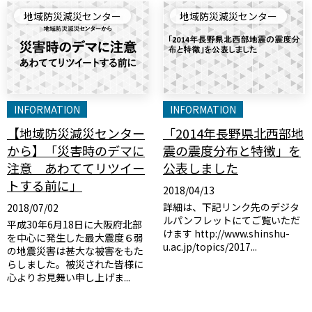
地域防災減災センター
地域防災減災センター
INFORMATION
INFORMATION
【地域防災減災センター
「2014年長野県北西部地
から】「災害時のデマに
震の震度分布と特徴」を
注意 あわててリツイー
公表しました
トする前に」
2018/04/13
詳細は、下記リンク先のデジタ
2018/07/02
ルパンフレットにてご覧いただ
平成30年6月18日に大阪府北部
けます http://www.shinshu-
を中心に発生した最大震度６弱
u.ac.jp/topics/2017...
の地震災害は甚大な被害をもた
らしました。被災された皆様に
心よりお見舞い申し上げま...