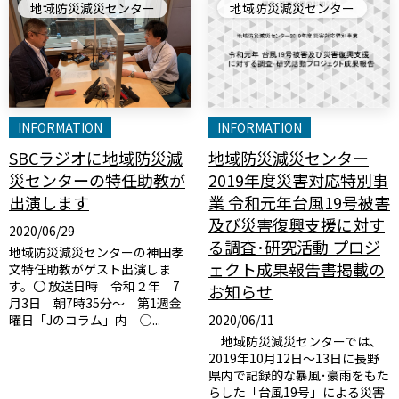
地域防災減災センター
地域防災減災センター
INFORMATION
INFORMATION
SBCラジオに地域防災減
地域防災減災センター
災センターの特任助教が
2019年度災害対応特別事
出演します
業 令和元年台風19号被害
及び災害復興支援に対す
2020/06/29
る調査･研究活動 プロジ
地域防災減災センターの神田孝
ェクト成果報告書掲載の
文特任助教がゲスト出演しま
す。〇 放送日時 令和２年 7
お知らせ
月3日 朝7時35分～ 第1週金
曜日「Jのコラム」内 ○...
2020/06/11
地域防災減災センターでは、
2019年10月12日〜13日に長野
県内で記録的な暴風･豪雨をもた
らした「台風19号」による災害