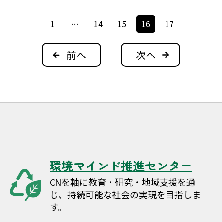
投
1
…
14
15
16
17
稿
ナ
前へ
次へ
ビ
ゲ
ー
シ
ョ
ン
環境マインド推進センター
CNを軸に教育・研究・地域支援を通
じ、持続可能な社会の実現を目指しま
す。