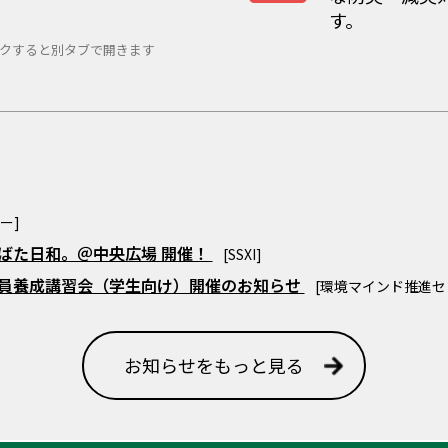
す。
クすると別タブで開きます
ー]
たなばた日和。＠中央広場 開催！
[SSXI]
査員養成講習会（学生向け）開催のお知らせ
[環境マインド推進セ
お知らせをもっと見る