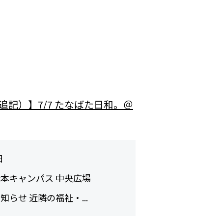
追記）】7/7 たなばた日和。＠
日
本キャンパス 中央広場
らせ 近隣の福祉・...