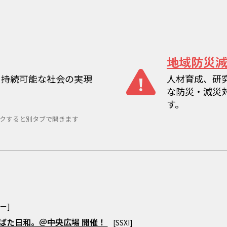
地域防災
、持続可能な社会の実現
人材育成、研
な防災・減災
す。
クすると別タブで開きます
ー]
たなばた日和。＠中央広場 開催！
[SSXI]