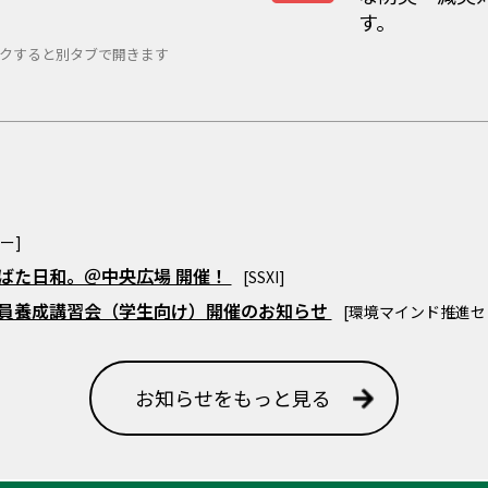
す。
クすると別タブで開きます
ー]
たなばた日和。＠中央広場 開催！
[SSXI]
査員養成講習会（学生向け）開催のお知らせ
[環境マインド推進セ
お知らせをもっと見る