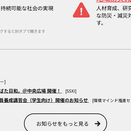
、持続可能な社会の実現
人材育成、研
な防災・減災
す。
クすると別タブで開きます
ー]
たなばた日和。＠中央広場 開催！
[SSXI]
査員養成講習会（学生向け）開催のお知らせ
[環境マインド推進セ
お知らせをもっと見る