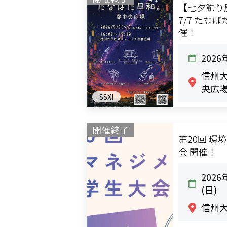
【七夕飾り展
7/7 たな
催！
2026
信州大
央広
SSXI
開催終了
第20回 
会 開催！
2026
(日)
信州大