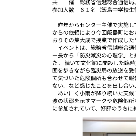
共 催 総務省信越総合通信局
参加人数 ６１名（飯島中学校生
昨年からセンター主催で実施して
からの依頼により今回飯島町にお
おりその集大成で授業で作成した
イベントは、総務省信越総合通信
ー長から「防災減災の心理学」と
た。 続いて文化館に開設した臨時
囲を歩きながら臨災局の放送を受
て気づいた危険個所も合わせて報
ない」など感じたことを出し合い
あいにく小雨が降り続いた天候で
波の状態を示すマークや危険個所
に参加されていて、好評のうちに