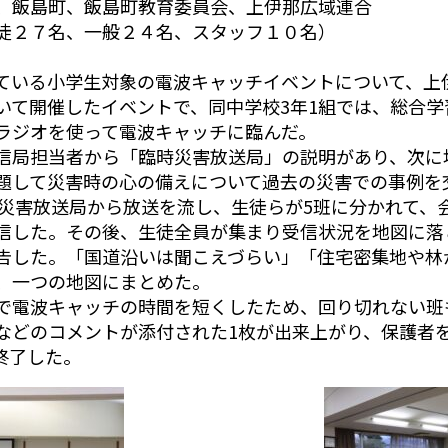
、飯島町、飯島町教育委員会、上伊那広域連合
徒２７名、一般２４名、スタッフ１０名）
いる小学生対象の電波キャッチイベントについて、上
いて開催したイベントで、同中学校3年1組では、総合学
ラジオを使って電波キャッチに臨んだ。
局担当者から「臨時災害放送局」の説明があり、次に
題して災害時の心の備えについて過去の災害での事例を
災害放送局から放送を流し、生徒らが5班に分かれて、会
信した。その後、生徒全員が集まり受信状況を地図に落
告した。「国道沿いは聞こえづらい」「住宅密集地や林
、一つの地図にまとめた。
電波キャッチの時間を短くしたため、回り切れない班
などのコメントが添付された1枚が出来上がり、保護者
終了した。