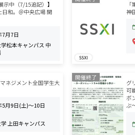
示中（7/15追記）】
「
ばた日和。＠中央広場 開
神
年7月7日
学松本キャンパス 中
場
SSXI
開催終了
環境マネジメント全国学生大
グ
可
ボ
年5月9日(土)～10日
ぶ
学 上田キャンパス