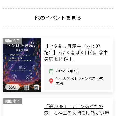
他のイベントを見る
開催終了
【七夕飾り展示中（7/15追
記）】7/7 たなばた日和。＠中
央広場 開催！
2026年7月7日
信州大学松本キャンパス 中央
広場
SSXI
開催終了
「第233回 サロンあがたの
森」に神田孝文特任助教が登壇