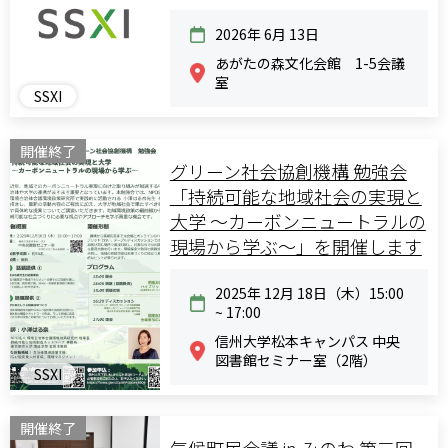
2026年 6月 13日
あがたの森文化会館 1-5会議
室
SSXI
開催終了
グリーン社会協創機構 勉強会
「持続可能な地域社会の実現と
大学 〜カーボンニュートラルの
現場から学ぶ〜」を開催します
2025年 12月 18日（木）15:00
~ 17:00
信州大学松本キャンパス 中央
図書館セミナー室（2階）
SSXI
開催終了
気候町民会議 in みのわ 第三回