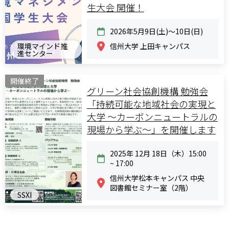
生大会 開催！
2026年5月9日(土)～10日(日)
環境マインド推
信州大学 上田キャンパス
進センター
開催終了
グリーン社会協創機構 勉強会
「持続可能な地域社会の実現と
大学 〜カーボンニュートラルの
現場から学ぶ〜」を開催します
2025年 12月 18日（木）15:00
~ 17:00
信州大学松本キャンパス 中央
図書館セミナー室（2階）
SSXI