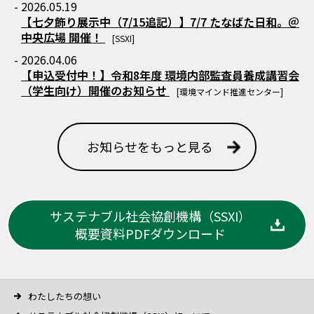
- 2026.05.19
【七夕飾り展示中（7/15追記）】7/7 たなばた日和。＠
中央広場 開催！
[SSXI]
- 2026.04.06
【申込受付中！】令和8年度 環境内部監査員養成講習会
（学生向け）開催のお知らせ
[環境マインド推進センター]
お知らせをもっと見る
サステナブル社会協創機構（SSXI）
概要資料PDFダウンロード
わたしたちの想い