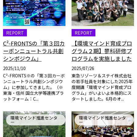
REPORT
REPORT
C²-FRONTSの「第３回カ
【環境マインド育成プロ
ーボンニュートラル共創
グラム２期】蓼科研修プ
シンポジウム」
ログラムを実施しました
2025/11/10
2025/07/26
C²-FRONTS※の「第３回カーボ
東急リゾーツ＆ステイ株式会社
ンニュートラル共創シンポジウ
の若手社員を対象にした2025年
ム」に参加してきました。（※
度開講「環境マインド育成プロ
東海・信州 国立大学等連携プラ
グラム」がいよいよ本格的にス
ットフォーム：C...
タートしました。6月のオ...
環境マインド推進センタ
環境マインド推進センタ
ー
ー