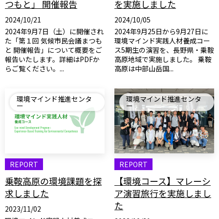
つもと」 開催報告
を実施しました
2024/10/21
2024/10/05
2024年9月7日（土）に開催され
2024年9月25日から9月27日に
た「第１回 気候市民会議まつも
環境マインド実践人材養成コー
と 開催報告」について概要をご
ス5期生の演習を、長野県・乗鞍
報告いたします。詳細はPDFか
高原地域で実施しました。 乗鞍
らご覧ください。...
高原は中部山岳国...
環境マインド推進センタ
環境マインド推進センタ
ー
ー
REPORT
REPORT
乗鞍高原の環境課題を探
【環境コース】マレーシ
求しました
ア演習旅行を実施しまし
た
2023/11/02