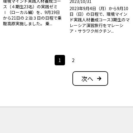
環境マインド実践人材養成コー
2023/10/31
ス（４期生23名）の実践ゼミ
2023年9月4日（月）から9月10
Ⅰ（ローカル編）を、9月19日
日（日）の日程で、環境マイン
から21日の２泊３日の日程で乗
ド実践人材養成コース3期生のマ
鞍高原実施しました。 乗...
レーシア演習旅行をマレーシ
ア・サラワク州クチン...
投
1
2
稿
ナ
次へ
ビ
ゲ
ー
シ
ョ
ン