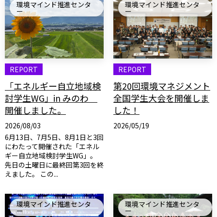
環境マインド推進センタ
環境マインド推進センタ
ー
ー
REPORT
REPORT
「エネルギー自立地域検
第20回環境マネジメント
討学生WG」in みのわ
全国学生大会を開催しま
開催しました。
した！
2026/08/03
2026/05/19
6月13日、7月5日、8月1日と3回
にわたって開催された「エネル
ギー自立地域検討学生WG」。
先日の土曜日に最終回第3回を終
えました。 この...
環境マインド推進センタ
環境マインド推進センタ
ー
ー