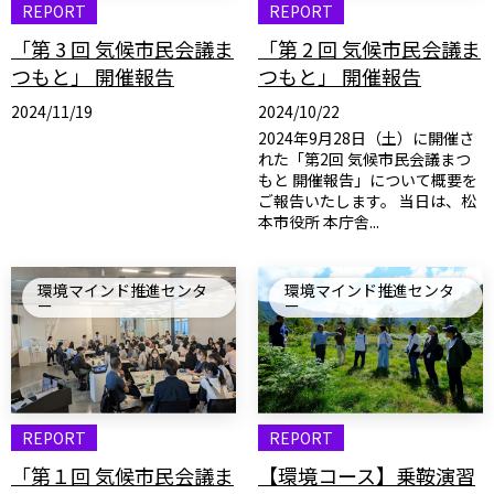
REPORT
REPORT
「第 3 回 気候市民会議ま
「第 2 回 気候市民会議ま
つもと」 開催報告
つもと」 開催報告
2024/11/19
2024/10/22
2024年9月28日（土）に開催さ
れた「第2回 気候市民会議まつ
もと 開催報告」について概要を
ご報告いたします。 当日は、松
本市役所 本庁舎...
環境マインド推進センタ
環境マインド推進センタ
ー
ー
REPORT
REPORT
「第１回 気候市民会議ま
【環境コース】乗鞍演習