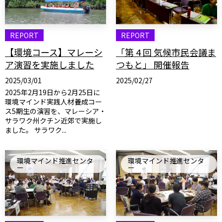
REPORT
REPORT
【環境コース】マレーシ
「第 4 回 気候市民会議ま
ア演習を実施しました
つもと」 開催報告
2025/03/01
2025/02/27
2025年2月19日から2月25日に
環境マインド実践人材養成コー
ス5期生の演習を、マレーシア・
サラワク州クチン近郊で実施し
ました。 サラワク...
環境マインド推進センタ
環境マインド推進センタ
ー
ー