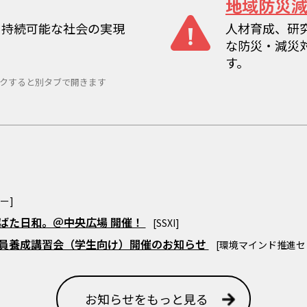
地域防災
、持続可能な社会の実現
人材育成、研
な防災・減災
す。
クすると別タブで開きます
ー]
たなばた日和。＠中央広場 開催！
[SSXI]
査員養成講習会（学生向け）開催のお知らせ
[環境マインド推進セ
お知らせをもっと見る