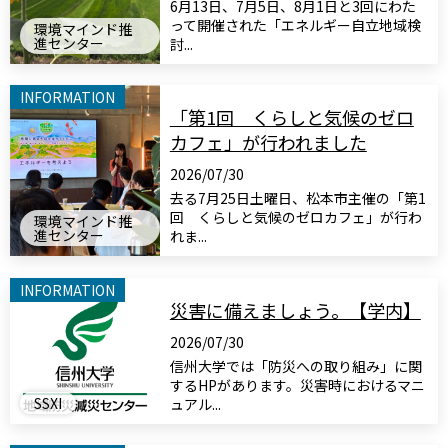
6月13日、7月5日、8月1日と3回にわた
って開催された「エネルギー自立地域検
環境マインド推
進センター
討...
INFORMATION
「第1回 くらしと気候のゼロ
カフェ」が行われました
2026/07/30
去る7月25日土曜日、松本市主催の「第1
回 くらしと気候のゼロカフェ」が行わ
環境マインド推
進センター
れま...
INFORMATION
災害に備えましょう。【学内】
2026/07/30
信州大学では「防災への取り組み」に関
するHPがあります。災害時におけるマニ
SSXI
ュアル...