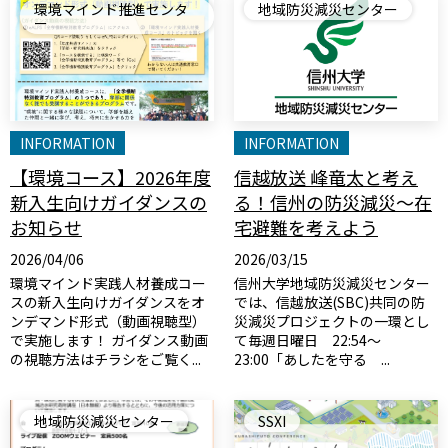
環境マインド推進センタ
地域防災減災センター
ー
INFORMATION
INFORMATION
【環境コース】2026年度
信越放送 峰竜太と考え
新入生向けガイダンスの
る！信州の防災減災～在
お知らせ
宅避難を考えよう
2026/04/06
2026/03/15
環境マインド実践人材養成コー
信州大学地域防災減災センター
スの新入生向けガイダンスをオ
では、信越放送(SBC)共同の防
ンデマンド形式（動画視聴型）
災減災プロジェクトの一環とし
で実施します！ ガイダンス動画
て毎週日曜日 22:54～
の視聴方法はチラシをご覧く...
23:00「あしたを守る ...
地域防災減災センター
SSXI