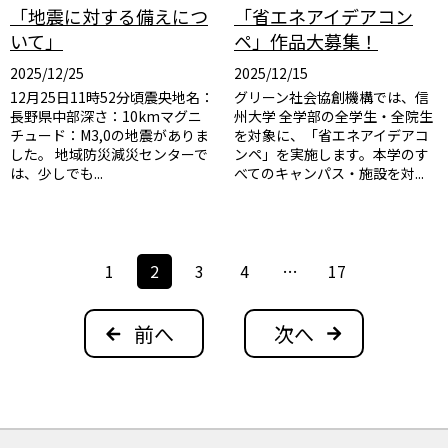
「地震に対する備えにつ
「省エネアイデアコン
いて」
ペ」作品大募集！
2025/12/25
2025/12/15
12月25日11時52分頃震央地名：
グリーン社会協創機構では、信
長野県中部深さ：10kmマグニ
州大学 全学部の全学生・全院生
チュード：M3,0の地震がありま
を対象に、「省エネアイデアコ
した。 地域防災減災センターで
ンペ」を実施します。本学のす
は、少しでも...
べてのキャンパス・施設を対...
投
1
2
3
4
…
17
稿
ナ
前へ
次へ
ビ
ゲ
ー
シ