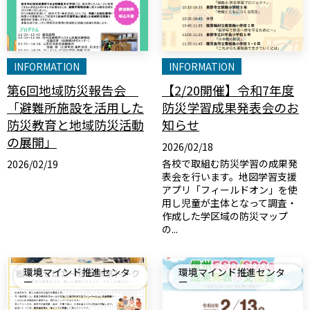
INFORMATION
INFORMATION
第6回地域防災報告会
【2/20開催】令和7年度
「避難所施設を活用した
防災学習成果発表会のお
防災教育と地域防災活動
知らせ
の展開」
2026/02/18
各校で取組む防災学習の成果発
2026/02/19
表会を行います。地図学習支援
アプリ「フィールドオン」を使
用し児童が主体となって調査・
作成した学区域の防災マップ
の...
環境マインド推進センタ
環境マインド推進センタ
ー
ー