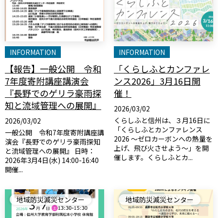
INFORMATION
INFORMATION
【報告】一般公開 令和
「くらしふとカンファレ
7年度寄附講座講演会
ンス2026」3月16日開
『長野でのゲリラ豪雨探
催！
知と流域管理への展開』
2026/03/02
くらしふと信州は、３月16日に
2026/03/02
「くらしふとカンファレンス
一般公開 令和7年度寄附講座講
2026 ～ゼロカーボンへの熱量を
演会『長野でのゲリラ豪雨探知
上げ、飛び火させよう～」を開
と流域管理への展開』 日時：
催します。くらしふとカ...
2026年3月4日(水) 14:00-16:40
開催...
地域防災減災センター
地域防災減災センター